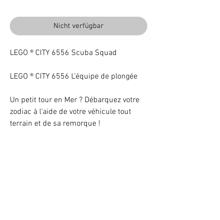
Nicht verfügbar
LEGO ® CITY 6556 Scuba Squad
LEGO ® CITY 6556 L'équipe de plongée
Un petit tour en Mer ? Débarquez votre
zodiac à l'aide de votre véhicule tout
terrain et de sa remorque !
Beleuchten Sie Ihr LEGO® Set mit LEDs
VOTRE ATTENTION : Conformément à l'article L221-28 du Code de la
consommation, ce produit une fois personnalisé avec une ou plusieurs
options ne pourra faire l'objet d'un droit de rétractation.