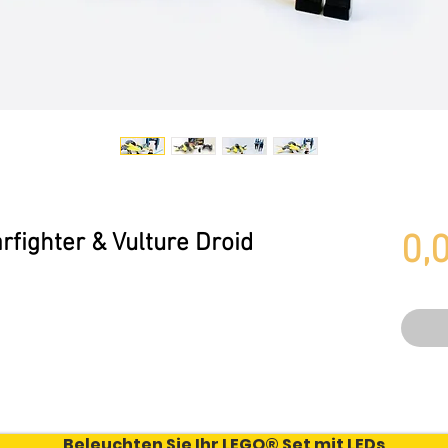
fighter & Vulture Droid
0,
Beleuchten Sie Ihr LEGO® Set mit LEDs