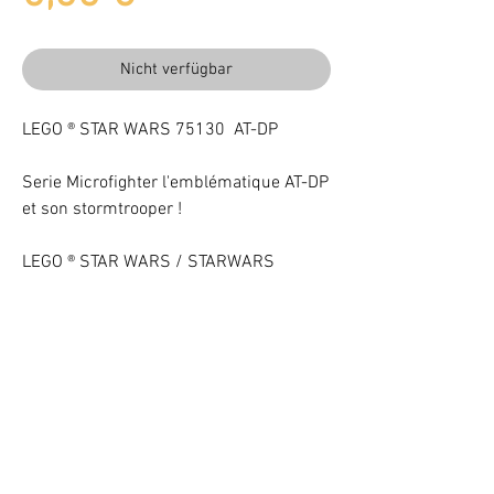
Nicht verfügbar
LEGO ® STAR WARS 75130 AT-DP
Serie Microfighter l'emblématique AT-DP
et son stormtrooper !
LEGO ® STAR WARS / STARWARS
Beleuchten Sie Ihr LEGO® Set mit LEDs
VOTRE ATTENTION : Conformément à l'article L221-28 du Code de la
consommation, ce produit une fois personnalisé avec une ou plusieurs
options ne pourra faire l'objet d'un droit de rétractation.