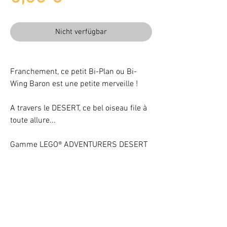
Nicht verfügbar
Franchement, ce petit Bi-Plan ou Bi-
Wing Baron est une petite merveille !
A travers le DESERT, ce bel oiseau file à
toute allure...
Gamme LEGO® ADVENTURERS DESERT
Beleuchten Sie Ihr LEGO® Set mit LEDs
VOTRE ATTENTION : Conformément à l'article L221-28 du Code de la