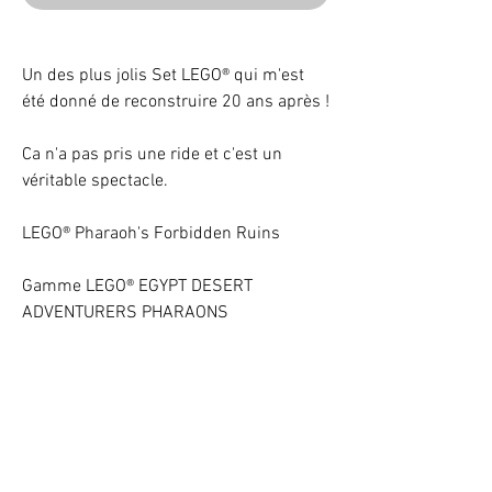
Un des plus jolis Set LEGO® qui m'est
été donné de reconstruire 20 ans après !
Ca n'a pas pris une ride et c'est un
véritable spectacle.
LEGO® Pharaoh's Forbidden Ruins
Gamme LEGO® EGYPT DESERT
ADVENTURERS PHARAONS
Beleuchten Sie Ihr LEGO® Set mit LEDs
VOTRE ATTENTION : Conformément à l'article L221-28 du Code de la