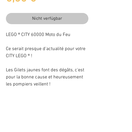
Nicht verfügbar
LEGO ® CITY 60000 Moto du Feu
Ce serait presque d'actualité pour votre
CITY LEGO ® !
Les Gilets jaunes font des dégâts, c'est
pour la bonne cause et heureusement
les pompiers veillent !
Beleuchten Sie Ihr LEGO® Set mit LEDs
VOTRE ATTENTION : Conformément à l'article L221-28 du Code de la