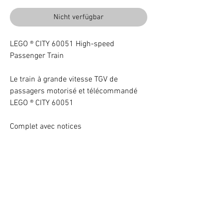
Nicht verfügbar
LEGO ® CITY 60051 High-speed
Passenger Train
Le train à grande vitesse TGV de
passagers motorisé et télécommandé
LEGO ® CITY 60051
Complet avec notices
Beleuchten Sie Ihr LEGO® Set mit LEDs
VOTRE ATTENTION : Conformément à l'article L221-28 du Code de la
consommation, ce produit une fois personnalisé avec une ou plusieurs
options ne pourra faire l'objet d'un droit de rétractation.