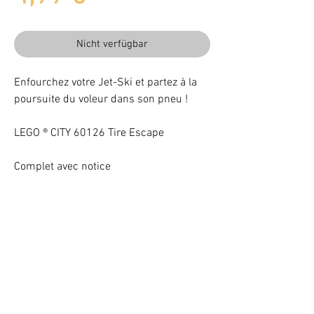
Nicht verfügbar
Enfourchez votre Jet-Ski et partez à la
poursuite du voleur dans son pneu !
LEGO ® CITY 60126 Tire Escape
Complet avec notice
Beleuchten Sie Ihr LEGO® Set mit LEDs
VOTRE ATTENTION : Conformément à l'article L221-28 du Code de la
consommation, ce produit une fois personnalisé avec une ou plusieurs
options ne pourra faire l'objet d'un droit de rétractation.