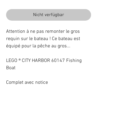
Nicht verfügbar
Attention à ne pas remonter le gros
requin sur le bateau ! Ce bateau est
équipé pour la pêche au gros...
LEGO ® CITY HARBOR 60147 Fishing
Boat
Complet avec notice
Beleuchten Sie Ihr LEGO® Set mit LEDs
VOTRE ATTENTION : Conformément à l'article L221-28 du Code de la
consommation, ce produit une fois personnalisé avec une ou plusieurs