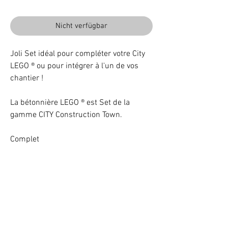
Nicht verfügbar
Joli Set idéal pour compléter votre City
LEGO ® ou pour intégrer à l'un de vos
chantier !
La bétonnière LEGO ® est Set de la
gamme CITY Construction Town.
Complet
Beleuchten Sie Ihr LEGO® Set mit LEDs
VOTRE ATTENTION : Conformément à l'article L221-28 du Code de la
consommation, ce produit une fois personnalisé avec une ou plusieurs