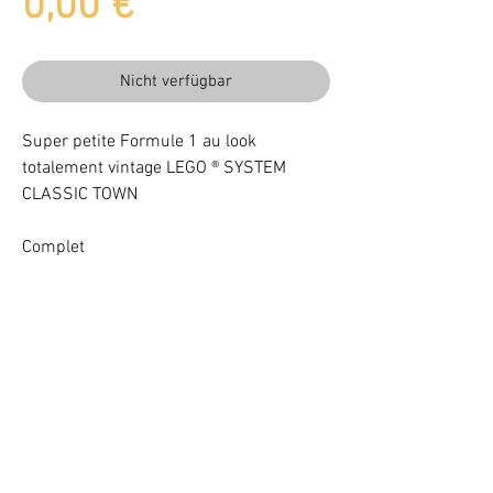
Preis
0,00 €
Nicht verfügbar
Super petite Formule 1 au look
totalement vintage LEGO ® SYSTEM
CLASSIC TOWN
Complet
Beleuchten Sie Ihr LEGO® Set mit LEDs
VOTRE ATTENTION : Conformément à l'article L221-28 du Code de la
consommation, ce produit une fois personnalisé avec une ou plusieurs
options ne pourra faire l'objet d'un droit de rétractation.
©
2017 - 2021
BriquesaBrac.com - Alle Rechte vorbehalten -