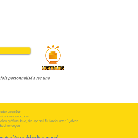
ois personnalisé avec une
er unterstützt.
w.BriquesaBrac.com
en größere Teile, die speziell für Kinder unter 3 Jahren
zbestimmungen
.
meine Verkaufsbedingungen).