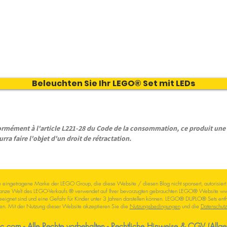
Beleuchten Sie Ihr LEGO® Set mit LEDs
ément à l'article L221-28 du Code de la consommation, ce produit une f
rra faire l'objet d'un droit de rétractation.
eingetragene Marke der LEGO Group, die diese Website / diesen Blog nicht sponsert, autorisiert od
anze Welt des LEGO-Verkaufs
® verwendet auf Ihrer
bevorzugten
gebrauchten LEGO® Website
ww
ignet sind und eine Gefahr für Kinder unter 3 Jahren darstellen können. LEGO® DUPLO® Sets enthalt
en.
Mit der Nutzung dieser Website akzeptieren Sie die
Nutzungsbedingungen
und die
Datenschut
com - Alle Rechte vorbehalten -
Rechtliche Hinweise
&
CGV (Allge