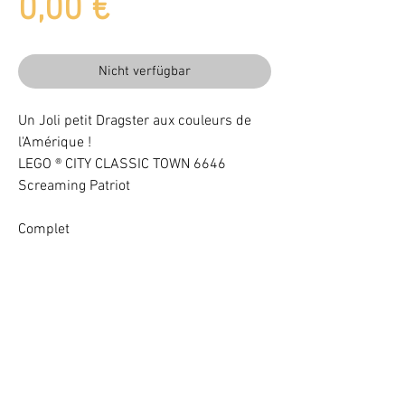
Preis
0,00 €
Nicht verfügbar
Un Joli petit Dragster aux couleurs de
l'Amérique !
LEGO ® CITY CLASSIC TOWN 6646
Screaming Patriot
Complet
Beleuchten Sie Ihr LEGO® Set mit LEDs
VOTRE ATTENTION : Conformément à l'article L221-28 du Code de la
consommation, ce produit une fois personnalisé avec une ou plusieurs
options ne pourra faire l'objet d'un droit de rétractation.