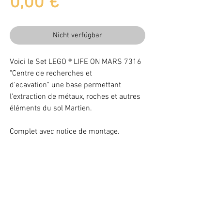
Preis
0,00 €
Nicht verfügbar
Voici le Set LEGO ® LIFE ON MARS 7316
"Centre de recherches et
d'ecavation" une base permettant
l'extraction de métaux, roches et autres
éléments du sol Martien.
Complet avec notice de montage.
Beleuchten Sie Ihr LEGO® Set mit LEDs
VOTRE ATTENTION : Conformément à l'article L221-28 du Code de la
consommation, ce produit une fois personnalisé avec une ou plusieurs