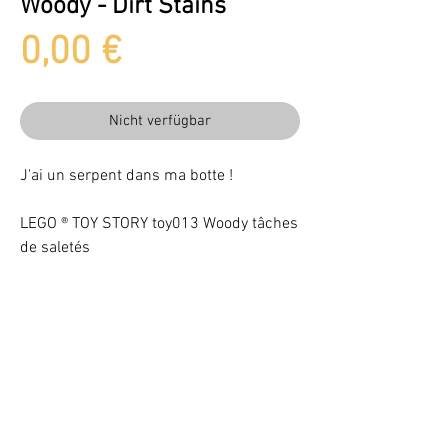
Woody - Dirt Stains
Preis
0,00 €
Nicht verfügbar
J'ai un serpent dans ma botte !
LEGO ® TOY STORY toy013 Woody tâches
de saletés
Beleuchten Sie Ihr LEGO® Set mit LEDs
VOTRE ATTENTION : Conformément à l'article L221-28 du Code de la
consommation, ce produit une fois personnalisé avec une ou plusieurs
options ne pourra faire l'objet d'un droit de rétractation.