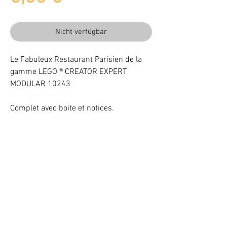
Nicht verfügbar
Le Fabuleux Restaurant Parisien de la
gamme LEGO ® CREATOR EXPERT
MODULAR 10243
Complet avec boite et notices.
Beleuchten Sie Ihr LEGO® Set mit LEDs
VOTRE ATTENTION : Conformément à l'article L221-28 du Code de la
consommation, ce produit une fois personnalisé avec une ou plusieurs
options ne pourra faire l'objet d'un droit de rétractation.
©
2017 - 2021
BriquesaBrac.com - Alle Rechte vorbehalten -
Rechtliche Hinweise
&
CGV (Allgemeine Verkaufsbedingungen).