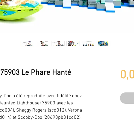
75903 Le Phare Hanté
0,
Doo à été reproduite avec fidélité chez
(Haunted Lighthouse) 75903 avec les
cd004), Shaggy Rogers (scd012), Verona
cd014) et Scooby-Doo (20690pb01cd02).