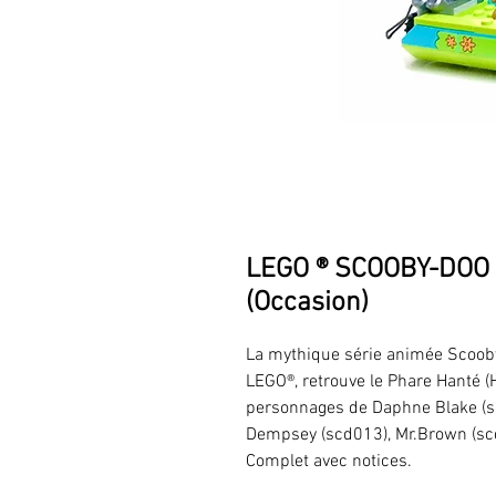
LEGO ® SCOOBY-DOO 
(Occasion)
La mythique série animée Scooby-
LEGO®, retrouve le Phare Hanté 
personnages de Daphne Blake (s
Dempsey (scd013), Mr.Brown (s
Complet avec notices.