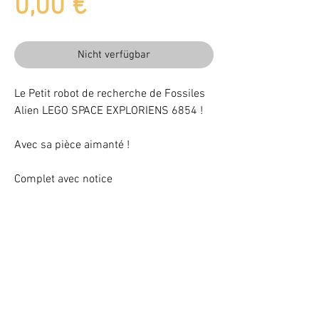
Preis
0,00 €
Nicht verfügbar
Le Petit robot de recherche de Fossiles
Alien LEGO SPACE EXPLORIENS 6854 !
Avec sa pièce aimanté !
Complet avec notice
Beleuchten Sie Ihr LEGO® Set mit LEDs
VOTRE ATTENTION : Conformément à l'article L221-28 du Code de la
consommation, ce produit une fois personnalisé avec une ou plusieurs
options ne pourra faire l'objet d'un droit de rétractation.