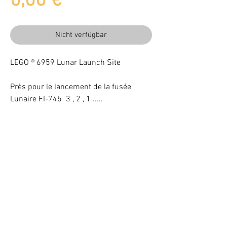
Preis
0,00 €
Nicht verfügbar
LEGO ® 6959 Lunar Launch Site
Près pour le lancement de la fusée
Lunaire FI-745 3 , 2 , 1 .....
Beleuchten Sie Ihr LEGO® Set mit LEDs
VOTRE ATTENTION : Conformément à l'article L221-28 du Code de la
consommation, ce produit une fois personnalisé avec une ou plusieurs
options ne pourra faire l'objet d'un droit de rétractation.
©
2017 - 2021
BriquesaBrac.com - Alle Rechte vorbehalten -
Rechtliche Hinweise
&
CGV (Allgemeine Verkaufsbedingungen).