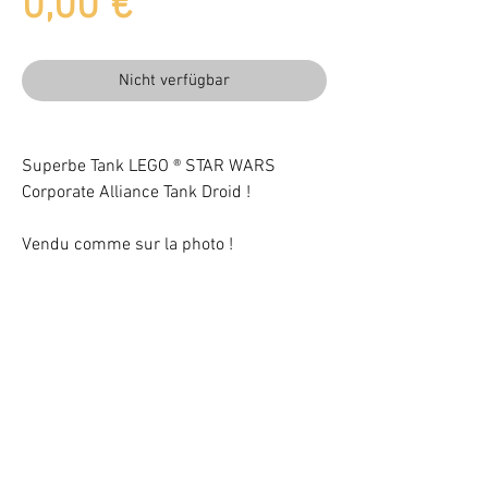
Preis
0,00 €
Nicht verfügbar
Superbe Tank LEGO ® STAR WARS
Corporate Alliance Tank Droid !
Vendu comme sur la photo !
Beleuchten Sie Ihr LEGO® Set mit LEDs
VOTRE ATTENTION : Conformément à l'article L221-28 du Code de la
consommation, ce produit une fois personnalisé avec une ou plusieurs
options ne pourra faire l'objet d'un droit de rétractation.
©
2017 - 2021
BriquesaBrac.com - Alle Rechte vorbehalten -