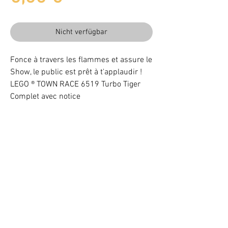
Nicht verfügbar
Fonce à travers les flammes et assure le
Show, le public est prêt à t'applaudir !
LEGO ® TOWN RACE 6519 Turbo Tiger
Complet avec notice
Beleuchten Sie Ihr LEGO® Set mit LEDs
VOTRE ATTENTION : Conformément à l'article L221-28 du Code de la
consommation, ce produit une fois personnalisé avec une ou plusieurs
options ne pourra faire l'objet d'un droit de rétractation.
©
2017 - 2021
BriquesaBrac.com - Alle Rechte vorbehalten -
Rechtliche Hinweise
&
CGV (Allgemeine Verkaufsbedingungen).