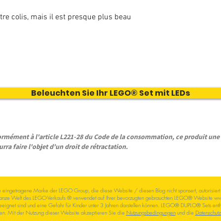
re colis, mais il est presque plus beau
Beleuchten Sie Ihr LEGO® Set mit LEDs
ément à l'article L221-28 du Code de la consommation, ce produit une f
rra faire l'objet d'un droit de rétractation.
eingetragene Marke der LEGO Group, die diese Website / diesen Blog nicht sponsert, autorisiert od
anze Welt des LEGO-Verkaufs
® verwendet auf Ihrer
bevorzugten
gebrauchten LEGO® Website
ww
ignet sind und eine Gefahr für Kinder unter 3 Jahren darstellen können. LEGO® DUPLO® Sets enthalt
en.
Mit der Nutzung dieser Website akzeptieren Sie die
Nutzungsbedingungen
und die
Datenschut