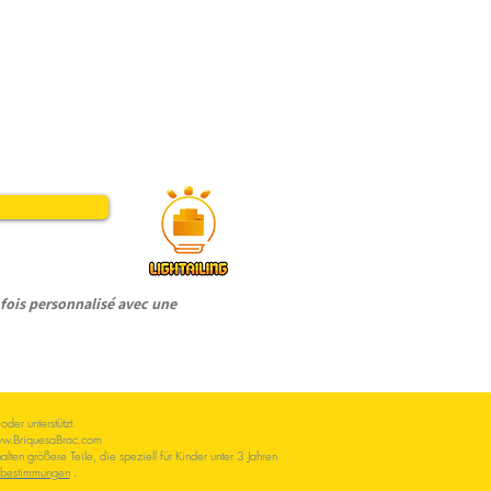
ois personnalisé avec une
er unterstützt.
w.BriquesaBrac.com
en größere Teile, die speziell für Kinder unter 3 Jahren
zbestimmungen
.