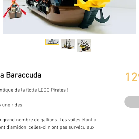
ea Baraccuda
12
tique de la flotte LEGO Pirates !
s une rides.
un grand nombre de gallions. Les voiles étant à
nt d'amidon, celles-ci n'ont pas survécu aux