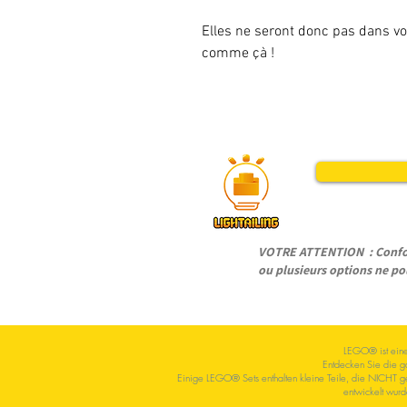
Elles ne seront donc pas dans vot
comme çà !
VOTRE ATTENTION : Conform
ou plusieurs options ne pou
LEGO® ist eine 
Entdecken Sie die g
Einige LEGO® Sets enthalten kleine Teile, die NICHT gee
entwickelt wurd