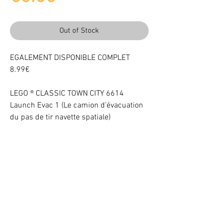
Out of Stock
EGALEMENT DISPONIBLE COMPLET
8.99€
LEGO ® CLASSIC TOWN CITY 6614
Launch Evac 1 (Le camion d'évacuation
du pas de tir navette spatiale)
Manque 1 Sticker
Light up your LEGO® Set with LEDs
VOTRE ATTENTION : Conformément à l'article L221-28 du Code de la