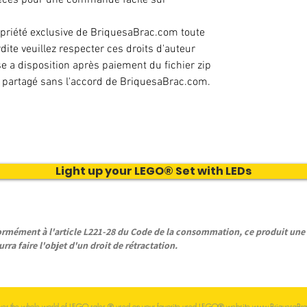
ropriété exclusive de BriquesaBrac.com toute
dite veuillez respecter ces droits d'auteur
e a disposition après paiement du fichier zip
e partagé sans l'accord de BriquesaBrac.com.
Light up your LEGO® Set with LEDs
ément à l'article L221-28 du Code de la consommation, ce produit une f
rra faire l'objet d'un droit de rétractation.
ver the whole world of LEGO sales
® used on your
favorite
used LEGO® website
www.BriquesaBra