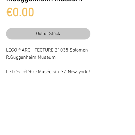
Price
€0.00
Out of Stock
LEGO ® ARCHITECTURE 21035 Solomon
R.Guggenheim Museum
Le très célèbre Musée situé à New-york !
Neuf
Light up your LEGO® Set with LEDs
VOTRE ATTENTION : Conformément à l'article L221-28 du Code de la