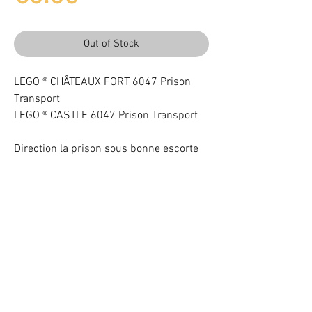
Out of Stock
LEGO ® CHÂTEAUX FORT 6047 Prison
Transport
LEGO ® CASTLE 6047 Prison Transport
Direction la prison sous bonne escorte
Light up your LEGO® Set with LEDs
VOTRE ATTENTION : Conformément à l'article L221-28 du Code de la
consommation, ce produit une fois personnalisé avec une ou plusieurs
options ne pourra faire l'objet d'un droit de rétractation.
©
2017 - 2020
BriquesaBrac.com - All rights reserved -
Legal
notices
&
CGV