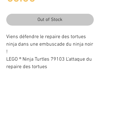
Out of Stock
Viens défendre le repaire des tortues
ninja dans une embuscade du ninja noir
!
LEGO ® Ninja Turtles 79103 L’attaque du
repaire des tortues
Light up your LEGO® Set with LEDs
VOTRE ATTENTION : Conformément à l'article L221-28 du Code de la
consommation, ce produit une fois personnalisé avec une ou plusieurs
options ne pourra faire l'objet d'un droit de rétractation.
©
2017 - 2020
BriquesaBrac.com - All rights reserved -
Legal
notices
&
CGV