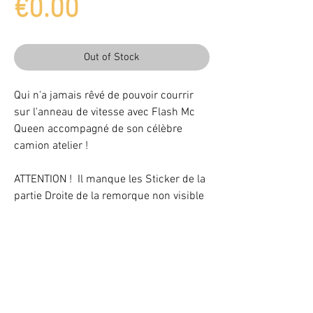
Price
€0.00
Out of Stock
Qui n'a jamais rêvé de pouvoir courrir
sur l'anneau de vitesse avec Flash Mc
Queen accompagné de son célèbre
camion atelier !
ATTENTION ! Il manque les Sticker de la
partie Droite de la remorque non visible
sur les photos !
Light up your LEGO® Set with LEDs