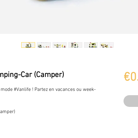
mping-Car (Camper)
€0
n mode #Vanlife ! Partez en vacances ou week-
camper)