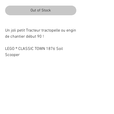
Out of Stock
Un joli petit Tracteur tractopelle ou engin
de chantier début 90 !
LEGO ® CLASSIC TOWN 1876 Soil
Scooper
Light up your LEGO® Set with LEDs
VOTRE ATTENTION : Conformément à l'article L221-28 du Code de la
consommation, ce produit une fois personnalisé avec une ou plusieurs
options ne pourra faire l'objet d'un droit de rétractation.
©
2017 - 2020
BriquesaBrac.com - All rights reserved -
Legal