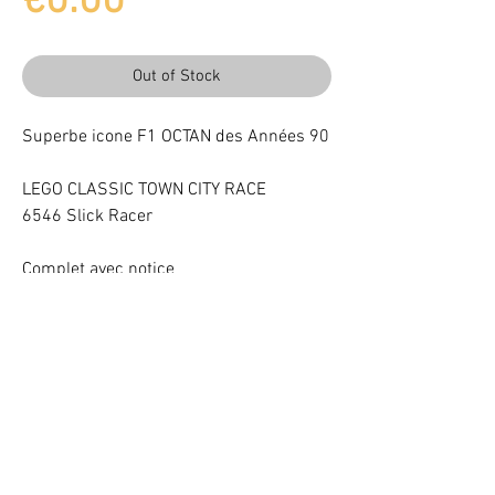
Price
€0.00
Out of Stock
Superbe icone F1 OCTAN des Années 90
LEGO CLASSIC TOWN CITY RACE
6546 Slick Racer
Complet avec notice
Light up your LEGO® Set with LEDs
VOTRE ATTENTION : Conformément à l'article L221-28 du Code de la
consommation, ce produit une fois personnalisé avec une ou plusieurs
options ne pourra faire l'objet d'un droit de rétractation.