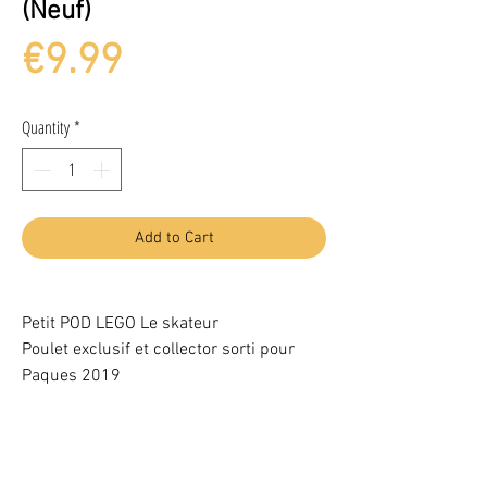
(Neuf)
Price
€9.99
Quantity
*
Add to Cart
Petit POD LEGO Le skateur
Poulet exclusif et collector sorti pour
Paques 2019
Chicken Skater Pod polybag