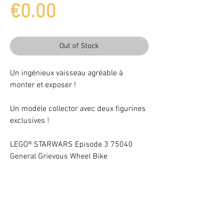
Price
€0.00
Out of Stock
Un ingénieux vaisseau agréable à
monter et exposer !
Un modèle collector avec deux figurines
exclusives !
LEGO® STARWARS Episode 3 75040
General Grievous Wheel Bike
Complet
Light up your LEGO® Set with LEDs