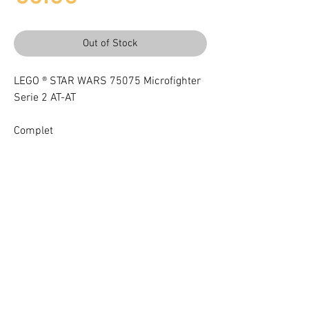
Out of Stock
LEGO ® STAR WARS 75075 Microfighter
Serie 2 AT-AT
Complet
Light up your LEGO® Set with LEDs
VOTRE ATTENTION : Conformément à l'article L221-28 du Code de la
consommation, ce produit une fois personnalisé avec une ou plusieurs
options ne pourra faire l'objet d'un droit de rétractation.
©
2017 - 2020
BriquesaBrac.com - All rights reserved -
Legal
notices
&
CGV