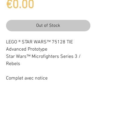
Price
€0.00
Out of Stock
LEGO ® STAR WARS™ 75128 TIE
Advanced Prototype
Star Wars™ Microfighters Series 3 /
Rebels
Complet avec notice
Light up your LEGO® Set with LEDs
VOTRE ATTENTION : Conformément à l'article L221-28 du Code de la