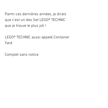
Parmi ces dernières années, je dirais
que c'est un des Set LEGO® TECHNIC
que je trouve le plus joli !
LEGO® TECHNIC aussi appelé Container
Yard
Complet sans notice
Light up your LEGO® Set with LEDs
VOTRE ATTENTION : Conformément à l'article L221-28 du Code de la
consommation, ce produit une fois personnalisé avec une ou plusieurs
options ne pourra faire l'objet d'un droit de rétractation.
©
2017 - 2020
BriquesaBrac.com - All rights reserved -
Legal