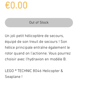
Price
€0.00
Out of Stock
Un joli petit hélicoptère de secours,
équipé de son treuil de secours ! Son
hélice principale entraîne également le
rotor quand on l'actionne. Vous pourrez
choisir avec l'hydravion en modèle B.
LEGO ® TECHNIC 8046 Helicopter &
Seaplane !
Complet avec notices
Light up your LEGO® Set with LEDs