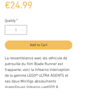
Price
€24.99
Quantity
*
Add to Cart
La ressemblance avec les véhicule de
patrouille du film Blade Runner est
frappante, voici la Infearno Interception
de la gamme LEGO® ULTRA AGENTS et
ses deux Minifigs absoluments
magnifiques Infearno uagt009 &
Agent Solomon Blaze uagt010
Complet sans notice