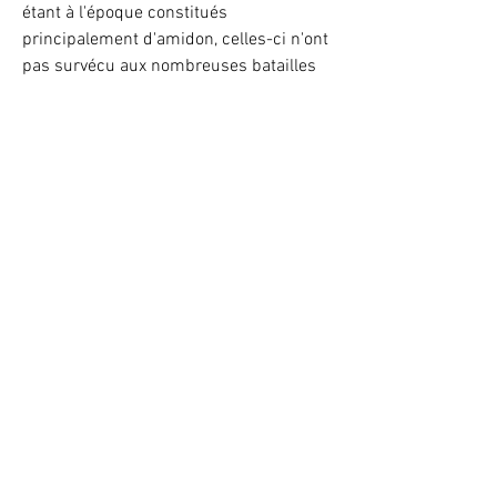
étant à l'époque constitués
principalement d'amidon, celles-ci n'ont
pas survécu aux nombreuses batailles
en Mer.
Elles ne seront donc pas dans votre
colis, mais il est presque plus beau
comme çà !
Light up your LEGO® Set with LEDs
VOTRE ATTENTION : Conformément à l'article L221-28 du Code de la
consommation, ce produit une fois personnalisé avec une ou plusieurs
options ne pourra faire l'objet d'un droit de rétractation.
©
2017 - 2020
BriquesaBrac.com - All rights reserved -
Legal
notices
&
CGV
Discover the whole world of LEGO sales
® used on your
favorite
used LEGO® website
www.BriquesaBrac.com