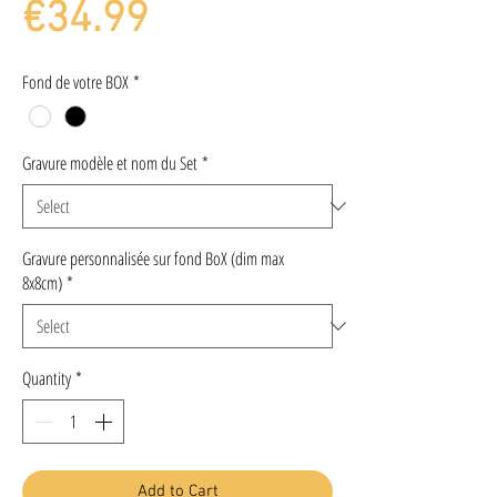
Price
€34.99
Fond de votre BOX
*
Gravure modèle et nom du Set
*
Gravure personnalisée sur fond BoX (dim max
8x8cm)
*
Quantity
*
Add to Cart