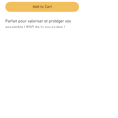
Add to Cart
Parfait pour valoriser et protéger vos
ensemble LEGO de la poussière !
Une jolie Vitrine Plexiglas aux
dimensions idéales pour votre LEGO®
21317 IDEAS Steamboat Willie (LEGO®
21317 non inclus)
Light up your LEGO® Set with LEDs
VOTRE ATTENTION : Conformément à l'article L221-28 du Code de la
consommation, ce produit une fois personnalisé avec une ou plusieurs
options ne pourra faire l'objet d'un droit de rétractation.
©
2017 - 2020
BriquesaBrac.com - All rights reserved -
Legal