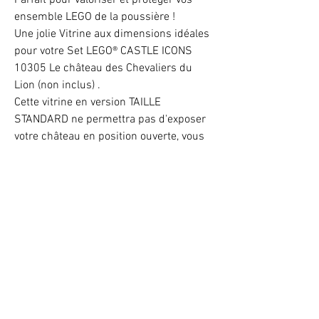
ensemble LEGO de la poussière !
Une jolie Vitrine aux dimensions idéales
pour votre Set LEGO® CASTLE ICONS
10305 Le château des Chevaliers du
Lion (non inclus) .
Cette vitrine en version TAILLE
STANDARD ne permettra pas d'exposer
votre château en position ouverte, vous
aurez également moins de place pour
créer une mise en scène aéré de
l'ensemble des Minifigs du Set LEGO®
10305
Existe en version XL.
Light up your LEGO® Set with LEDs