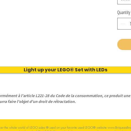
Quantity
Light up your LEGO® Set with LEDs
ément à l'article L221-28 du Code de la consommation, ce produit une f
rra faire l'objet d'un droit de rétractation.
ver the whole world of LEGO sales
® used on your
favorite
used LEGO® website
www.BriquesaBra