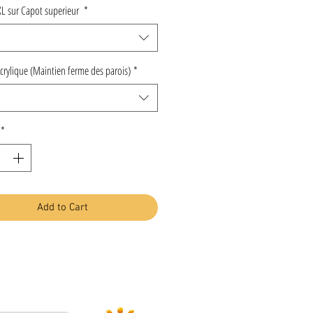
XL sur Capot superieur
*
Acrylique (Maintien ferme des parois)
*
*
Add to Cart