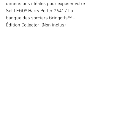
dimensions idéales pour exposer votre
Set LEGO® Harry Potter 76417 La
banque des sorciers Gringotts™ –
Édition Collector (Non inclus)
Plaque d'identification et système de
fixation acrylique inclus.
ATTENTION : Deux personnes minimum
sont nécessaire pour son assemblage !
Light up your LEGO® Set with LEDs
VOTRE ATTENTION : Conformément à l'article L221-28 du Code de la
consommation, ce produit une fois personnalisé avec une ou plusieurs
options ne pourra faire l'objet d'un droit de rétractation.