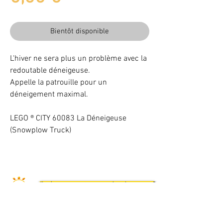
Bientôt disponible
L'hiver ne sera plus un problème avec la
redoutable déneigeuse.
Appelle la patrouille pour un
déneigement maximal.
LEGO ® CITY 60083 La Déneigeuse
(Snowplow Truck)
Illuminez vos LEGO® -10% avec le code BAB102025
VOTRE ATTENTION : Conformément à l'article L221-28 du Code de la