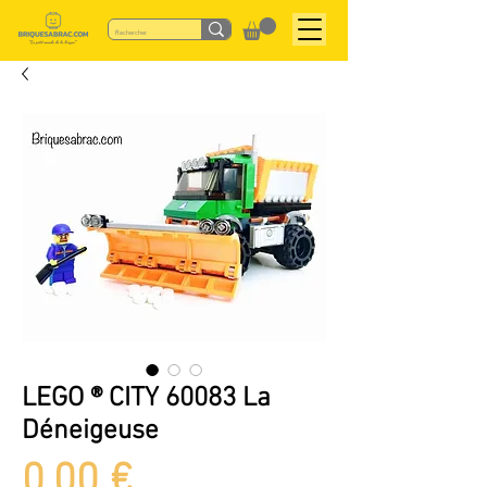
LEGO ® CITY 60083 La
Déneigeuse
Prix
0,00 €