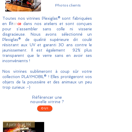
Photos clients
Toutes nos vitrines Plexiglas® sont fabriquées
en
Fr
an
ce
dans nos ateliers et sont conçues
pour s'assembler sans colle ni visserie
disgracieuse. Nous avons sélectionné un
Plexiglas® de qualité supérieure dit coulé
résistant aux UV et garanti 30 ans contre le
jaunissement. Il est également 92% plus
transparent que le verre sans en avoir ses
inconvénients !
Nos vitrines sublimeront à coup sûr votre
collection PLAYMOBIL® ! Elles protégeront vos
objets de la poussière et des animaux un peu
trop curieux :-)
Référencer une
nouvelle vitrine ?
OUI
A partir de 58.99€