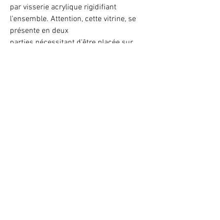
par visserie acrylique rigidifiant
l'ensemble. Attention, cette vitrine, se
présente en deux
parties nécessitant d'être placée sur
une surface parfaitement plane afin
d'éviter un décalage d'alignement.
ATTENTION : Deux personnes minimum
seront nécessaire pour son assemblage
et sa manipulation !
Illuminez vos LEGO® -10% avec le code BAB102025
VOTRE ATTENTION : Conformément à l'article L221-28 du Code de la
consommation, ce produit une fois personnalisé avec une ou plusieurs
options ne pourra faire l'objet d'un droit de rétractation.