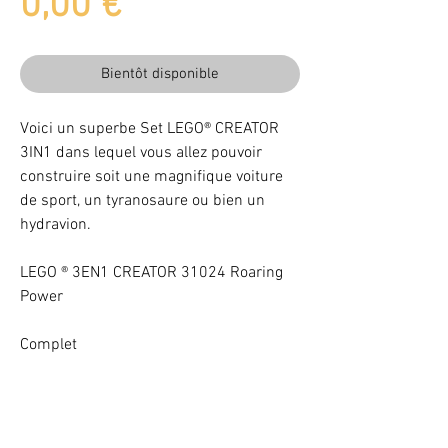
Prix
0,00 €
Bientôt disponible
Voici un superbe Set LEGO® CREATOR
3IN1 dans lequel vous allez pouvoir
construire soit une magnifique voiture
de sport, un tyranosaure ou bien un
hydravion.
LEGO ® 3EN1 CREATOR 31024 Roaring
Power
Complet
Illuminez vos LEGO® -10% avec le code BAB102025