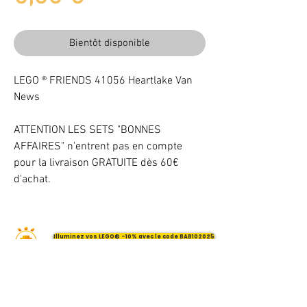
Bientôt disponible
LEGO ® FRIENDS 41056 Heartlake Van
News
ATTENTION LES SETS "BONNES
AFFAIRES" n'entrent pas en compte
pour la livraison GRATUITE dès 60€
d'achat.
Illuminez vos LEGO® -10% avec le code BAB102025
VOTRE ATTENTION : Conformément à l'article L221-28 du Code de la
consommation, ce produit une fois personnalisé avec une ou plusieurs
options ne pourra faire l'objet d'un droit de rétractation.